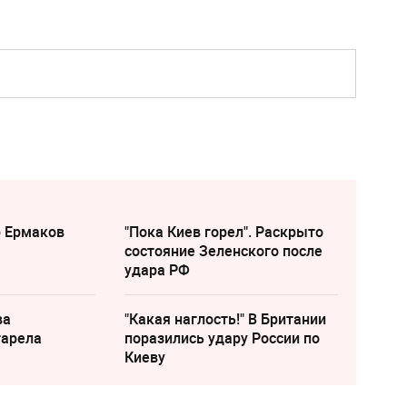
р Ермаков
"Пока Киев горел". Раскрыто
состояние Зеленского после
удара РФ
ва
"Какая наглость!" В Британии
тарела
поразились удару России по
Киеву