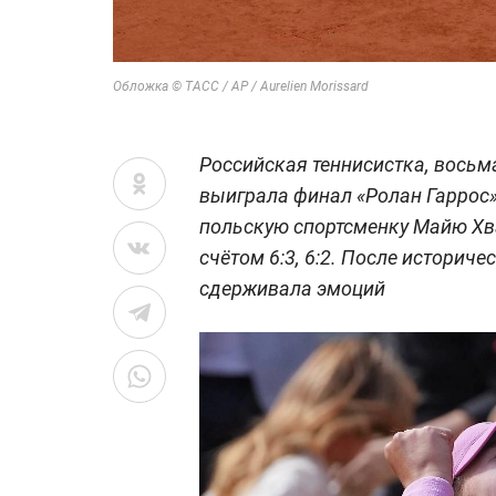
Обложка © ТАСС / AP / Aurelien Morissard
Российская теннисистка, восьм
выиграла финал «Ролан Гаррос
польскую спортсменку Майю Хва
счётом 6:3, 6:2. После историч
сдерживала эмоций