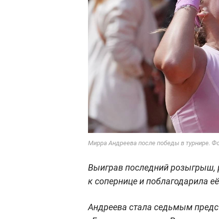
Мирра Андреева после победы в турнире. Фот
Выиграв последний розыгрыш, р
к сопернице и поблагодарила её 
Андреева стала седьмым предс