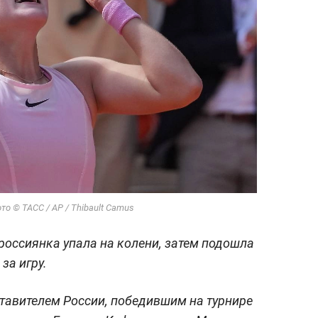
о © ТАСС / AP / Thibault Camus
оссиянка упала на колени, затем подошла
за игру.
тавителем России, победившим на турнире