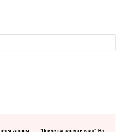
щены ударом
"Придется нанести удар". На