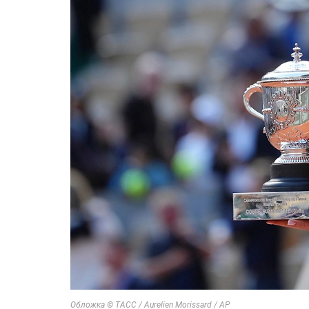
Обложка © ТАСС / Aurelien Morissard / АР