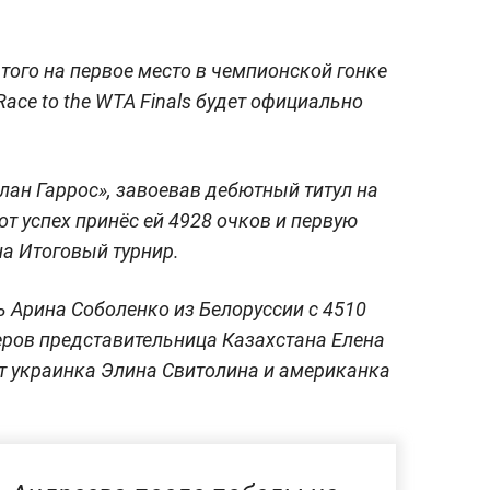
того на первое место в чемпионской гонке
ace to the WTA Finals будет официально
лан Гаррос», завоевав дебютный титул на
т успех принёс ей 4928 очков и первую
на Итоговый турнир.
 Арина Соболенко из Белоруссии с 4510
еров представительница Казахстана Елена
т украинка Элина Свитолина и американка