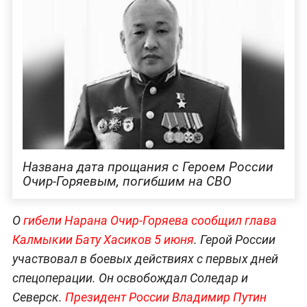
Названа дата прощания с Героем России
Очир-Горяевым, погибшим на СВО
О
гибели Нарана Очир-Горяева сообщил глава
Калмыкии Бату Хасиков 5 июня
. Герой России
участвовал в боевых действиях с первых дней
спецоперации. Он освобождал Соледар и
Северск.
Президент России Владимир Путин