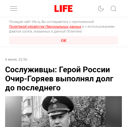
Посещая сайт life.ru, Вы соглашаетесь с приложенной
Политикой обработки Персональных данных
и с использованием
файлов cookie, указанных в данной Политике.
ОК
6 июня, 22:56
Сослуживцы: Герой России
Очир-Горяев выполнял долг
до последнего