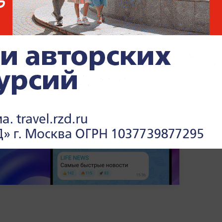
ддерживать политику РФ по защите
 территориальной целостности и
х событиях и международных отношениях
олитика» на Life.ru
.