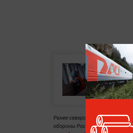
Ранее северокорейский лидер К
обороны России Андреем Белоу