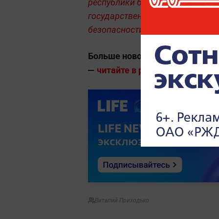
республики будет полностью по
государственного суверенитета,
безопасности.
Больше новостей о глобальны
—
читайте в разделе «Мировая п
Виталий Приходько