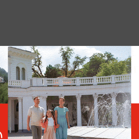
Ким Чен Ын посетил
испытания эсминца «Кан
Гон»
им Чен Ын по итогам встречи с министром
совым заявил, что
правительство