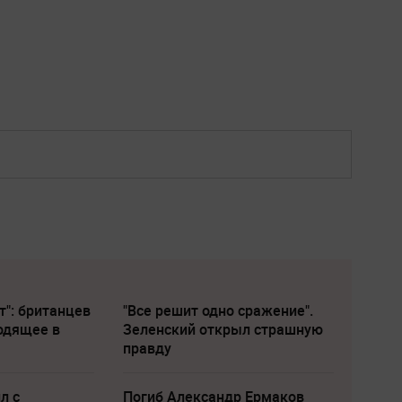
т": британцев
"Все решит одно сражение".
одящее в
Зеленский открыл страшную
правду
л с
Погиб Александр Ермаков