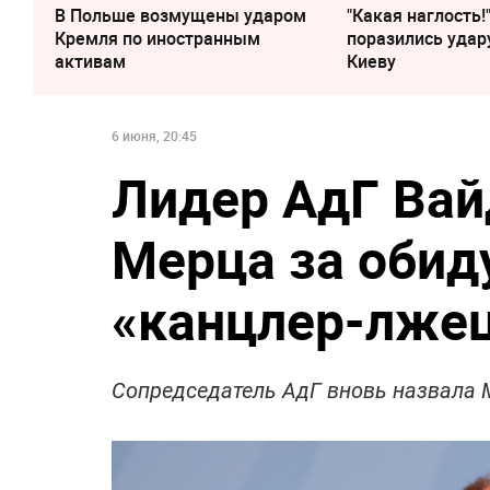
В Польше возмущены ударом
"Какая наглость!
Кремля по иностранным
поразились удар
активам
Киеву
6 июня, 20:45
Лидер АдГ Ва
Мерца за обид
«канцлер-лже
Сопредседатель АдГ вновь назвала