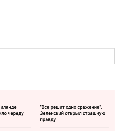
аиланде
"Все решит одно сражение".
ило череду
Зеленский открыл страшную
правду