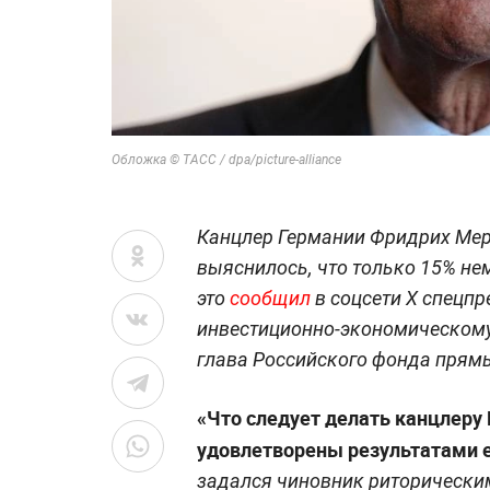
Обложка © ТАСС / dpa/picture-alliance
Канцлер Германии Фридрих Мерц
выяснилось, что только 15% не
это
сообщил
в соцсети Х спецпр
инвестиционно-экономическому
глава Российского фонда прям
«Что следует делать канцлеру 
удовлетворены результатами ег
задался чиновник риторически