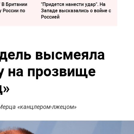
" В Британии
"Придется нанести удар". На
у России по
Западе высказались о войне с
Россией
йдель высмеяла
у на прозвище
ц»
 Мерца «канцлером-лжецом»