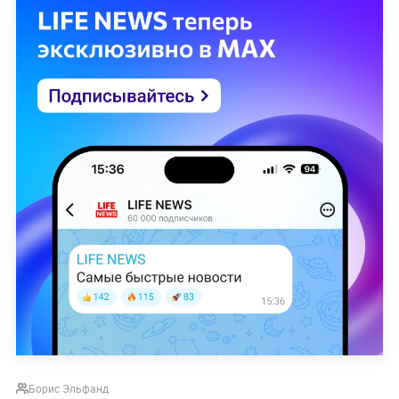
Борис Эльфанд