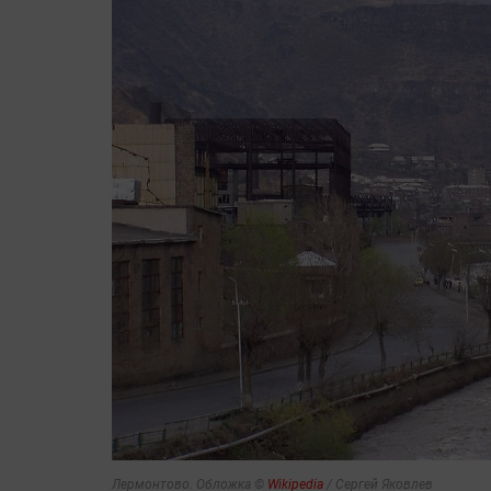
Лермонтово. Обложка ©
Wikipedia
/ Сергей Яковлев