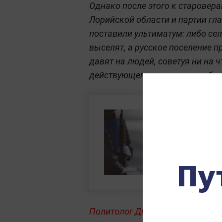
Однако после этого к старовер
Лорийской области и партии гл
поставили ультиматум: либо сел
выселят, а русское поселение 
давят на людей, советуя ни на 
действующего премьера якобы 
Политолог Дмитрий Еловский в р