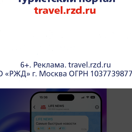
руг православной церкви в Армении,
я по украинскому сценарию, что грозит
 По мнению эксперта, даже если отбросить
то, что Украина сделала с собой, иначе
азовёшь — и Армения вступила на ту же
ах и достижениях общества —
в разделе