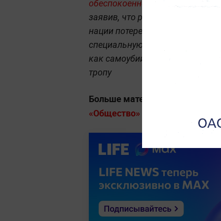
обеспокоенность ситуацией вок
заявив, что республика движетс
нации потерей духовной опоры.
специальную военную операцию, 
как самоубийством народа не н
тропу
Больше материалов о проблем
«Общество» на Life.ru
.