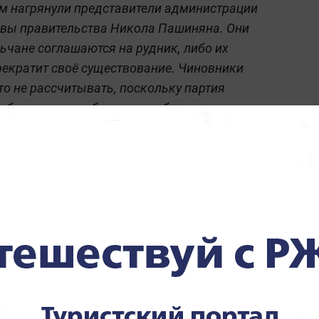
ам нагрянули представители администрации
авы правительства Никола Пашиняна. Они
ьчане соглашаются на рудник, либо их
прекратит своё существование. Чиновники
что не рассчитывать, поскольку партия
обязательно победит на выборах.
«Не может же он идти
против России»: Армянский
блогер раскрыл главный
миф о Пашиняне
азговоре с Life.ru выражал