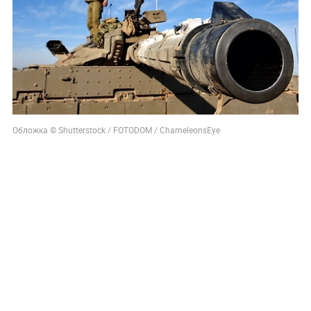
Обложка © Shutterstock / FOTODOM / ChameleonsEye