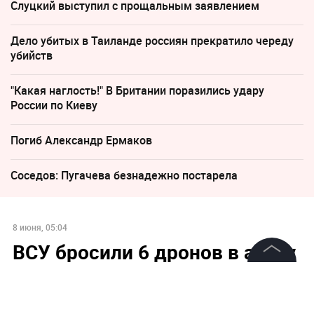
Слуцкий выступил с прощальным заявлением
Дело убитых в Таиланде россиян прекратило череду
убийств
"Какая наглость!" В Британии поразились удару
России по Киеву
Погиб Александр Ермаков
Соседов: Пугачева безнадежно постарела
8 июня, 05:04
ВСУ бросили 6 дронов в атаку
на Тульскую область
©
2026
News Media Holding.
Все права защищены