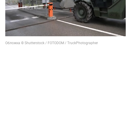
Обложка © Shutterstock / FOTODOM / TruckPhotographer