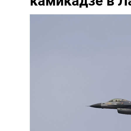
камикадзе в Л