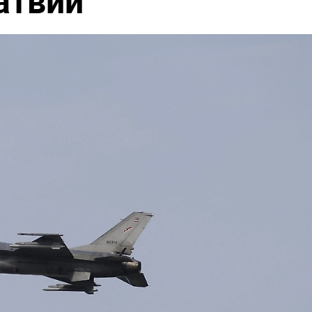
атвии