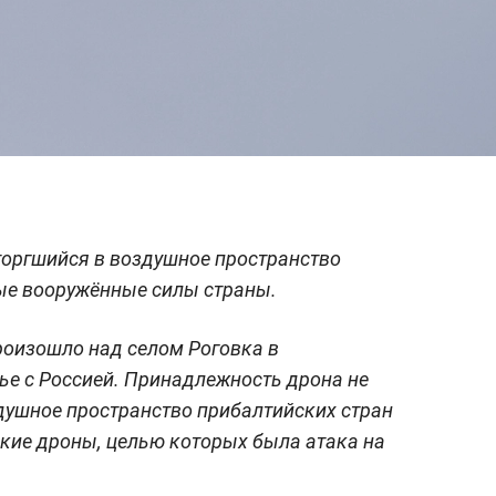
торгшийся в воздушное пространство
ые вооружённые силы страны.
произошло над селом Роговка в
ье с Россией. Принадлежность дрона не
здушное пространство прибалтийских стран
кие дроны, целью которых была атака на