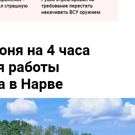
ыл страшную
требование перестать
накачивать ВСУ оружием
юня на 4 часа
я работы
а в Нарве