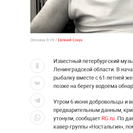
Обложка © VK /
Евгений Сокун
Известный петербургский музы
Ленинградской области. В нача
рыбалку вместе с 61-летней жен
позже на берегу водоёма обна
Утром 6 июня добровольцы и в
предварительным данным, крим
утонули, сообщает
RG.ru
. По д
кавер-группы «Ностальгия», п