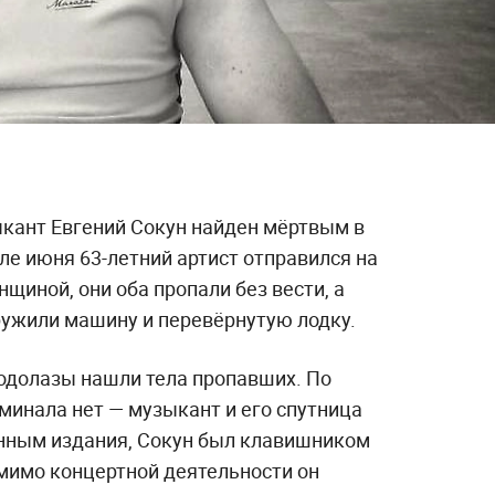
кант Евгений Сокун найден мёртвым в
ле июня 63-летний артист отправился на
щиной, они оба пропали без вести, а
ружили машину и перевёрнутую лодку.
одолазы нашли тела пропавших. По
инала нет — музыкант и его спутница
анным издания, Сокун был клавишником
омимо концертной деятельности он