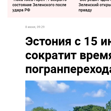
состояние Зеленского после
Зеленский откр
удара РФ
правду
8 июня, 09:29
Эстония с 15 и
сократит врем
погранпереход