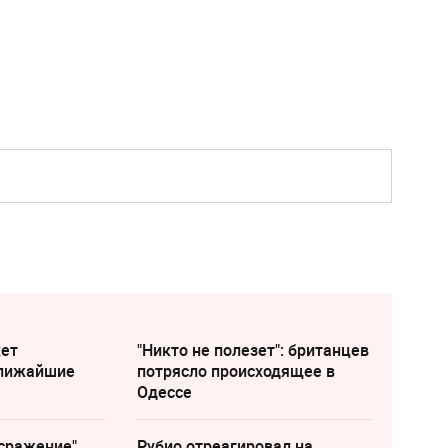
жет
"Никто не полезет": британцев
ближайшие
потрясло происходящее в
Одессе
сражение".
Рубио отреагировал на