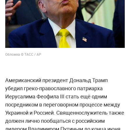
Обложка © ТАСС / АР
Американский президент Дональд Трамп
убедил греко-православного патриарха
Иерусалима Феофила III стать ещё одним
посредником в переговорном процессе между
Украиной и Россией. Священнослужитель также
должен лично пообщаться с российским
лидером Владимиром Путиным до конца июня.