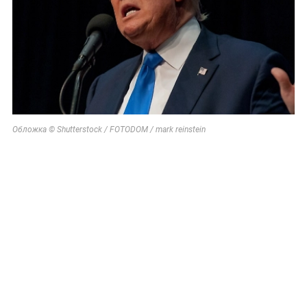
Обложка © Shutterstock / FOTODOM / mark reinstein