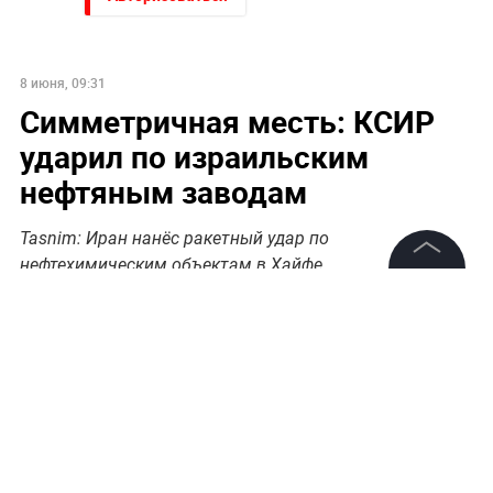
8 июня, 09:31
Симметричная месть: КСИР
ударил по израильским
нефтяным заводам
Tasnim: Иран нанёс ракетный удар по
нефтехимическим объектам в Хайфе
©
2026
News Media Holding.
Все права защищены
Информация
Контакты
Редакция