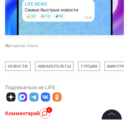
Владимир Озеров
НОВОСТИ
АВИАПЕРЕЛЕТЫ
ТУРЦИЯ
МИНТРАН
Подписаться на LIFE
0
Комментарий
©
2026
News Media Holding.