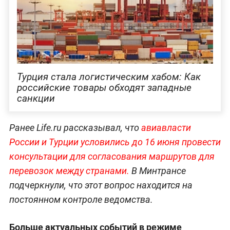
Турция стала логистическим хабом: Как
российские товары обходят западные
санкции
Ранее Life.ru рассказывал, что
авиавласти
России и Турции условились до 16 июня провести
консультации для согласования маршрутов для
перевозок между странами.
В Минтрансе
подчеркнули, что этот вопрос находится на
постоянном контроле ведомства.
Больше актуальных событий в режиме