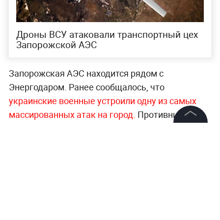
Дроны ВСУ атаковали транспортный цех
Запорожской АЭС
Запорожская АЭС находится рядом с
Энергодаром. Ранее сообщалось, что
украинские военные устроили одну из самых
массированных атак на город.
Противник
практически не прекращал атаки
©
2026
News Media Holding.
беспилотниками. Среди ущерба —
Все права защищены
повреждённые автомобили, частные дома, в
многоэтажках выбиты стёкла.
Информация
Больше актуальных событий в режиме
Контакты
реального времени —
читайте в разделе
Редакция