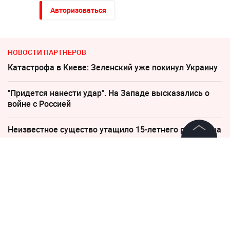
Авторизоваться
НОВОСТИ ПАРТНЕРОВ
Катастрофа в Киеве: Зеленский уже покинул Украину
"Придется нанести удар". На Западе высказались о
войне с Россией
Неизвестное существо утащило 15-летнего рыбака на
дно реки
©
2026
News Media Holding.
Все права защищены
"Все решит одно сражение". Зеленский открыл
страшную правду
Информация
Украина осталась без топлива и моря
Контакты
"Пока Киев горел". Раскрыто состояние Зеленского