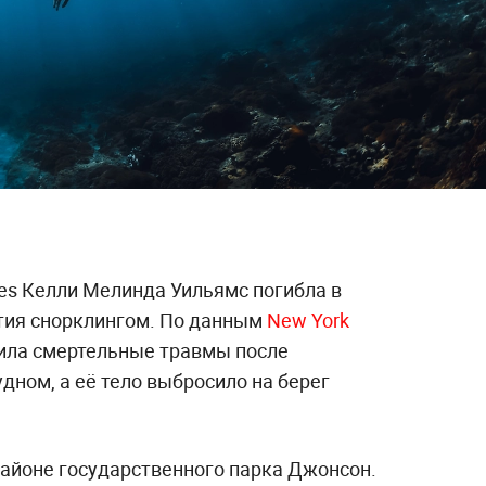
nes Келли Мелинда Уильямс погибла в
тия снорклингом. По данным
New York
чила смертельные травмы после
дном, а её тело выбросило на берег
районе государственного парка Джонсон.