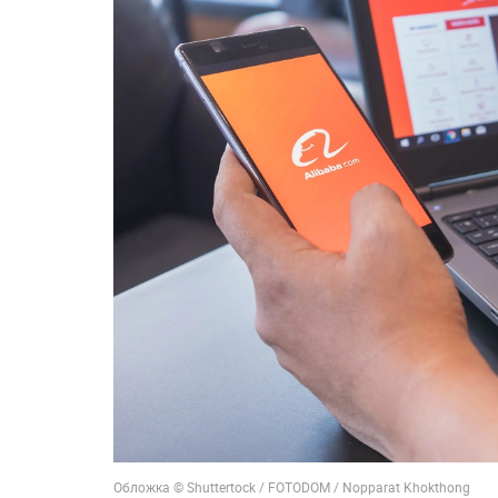
Обложка © Shuttertock / FOTODOM / Nopparat Khokthong