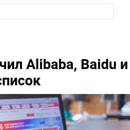
ил Alibaba, Baidu и
список