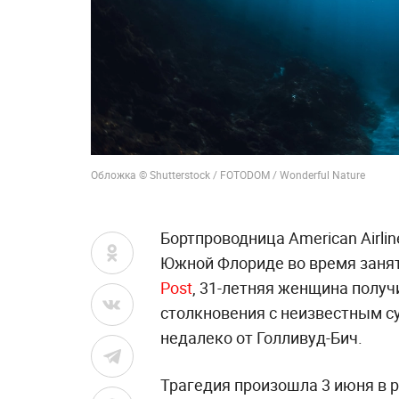
Обложка © Shutterstock / FOTODOM / Wonderful Nature
Бортпроводница American Airli
Южной Флориде во время заня
Post
, 31-летняя женщина полу
столкновения с неизвестным су
недалеко от Голливуд-Бич.
Трагедия произошла 3 июня в 