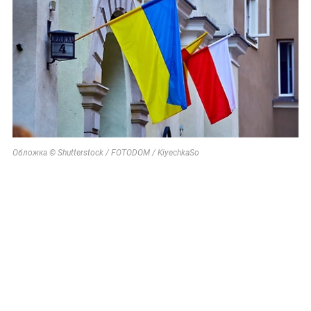
Обложка © Shutterstock / FOTODOM / KiyechkaSo