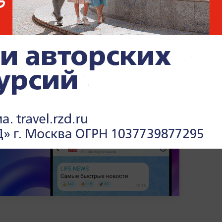
 потребностей страны. Он отметил, что
точены на том, чтобы на внутреннем рынке
курсах валют и мировой экономике —
в
.