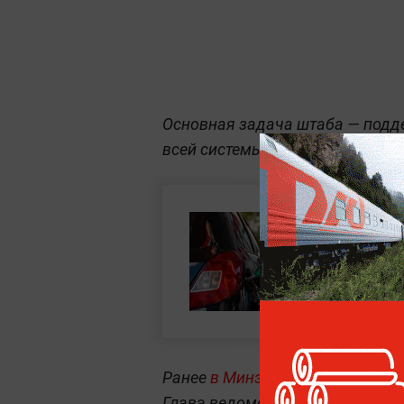
Основная задача штаба — подд
всей системы и оперативное ре
Ранее
в Минэнерго заявили о р
Глава ведомства Сергей Цивилё