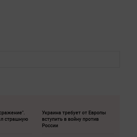
сражение".
Украина требует от Европы
ыл страшную
вступить в войну против
России