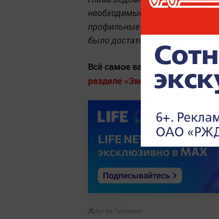
необходимые меры для покрытие
профильные структуры сосредо
было достаточно топлива.
Всё самое важное о деньгах, 
разделе «Экономика» на Life.ru
Артём Гапоненко