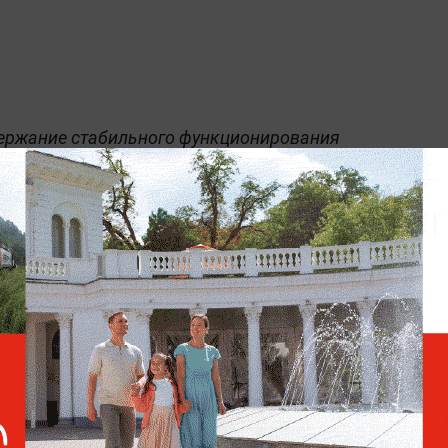
ержание стабильного функционирования
агирование на возникающие сбои.
Песков: Минэнерго готовит
меры для решения проблем
с топливом в Крыму
аботе над обеспечением России топливом.
в подчеркнул, что принимаются все