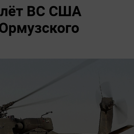
олёт ВС США
 Ормузского