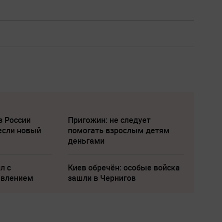
з России
Пригожин: не следует
если новый
помогать взрослым детям
деньгами
л с
Киев обречён: особые войска
явлением
зашли в Чернигов