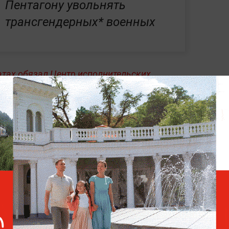
Пентагону увольнять
трансгендерных* военных
тах обязал Центр исполнительских
ди убрать имя президента Дональда
официальной символики.
Согласно
щённая на переднем портике здания,
ечение двух недель.
ломатия и геополитика — всё это
в
Life.ru.