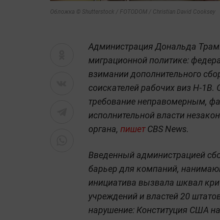
Обложка © Shutterstock / FOTODOM / Christian David Cooksey
Администрация Дональда Трамп
миграционной политике: федер
взимании дополнительного сбор
соискателей рабочих виз H-1B.
требование неправомерным, фа
исполнительной власти незако
органа,
пишет
CBS News.
Введенный администрацией сбо
барьер для компаний, нанимаю
инициатива вызвала шквал кри
учреждений и властей 20 штато
нарушение: Конституция США на