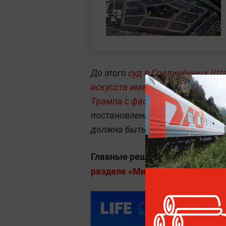
До этого
суд в Соединённых Шта
искусств имени Джона Ф. Кенне
Трампа с фасада здания и из 
постановлению, надпись, разме
должна быть демонтирована в т
Главные решения лидеров, дип
разделе «Мировая политика» на 