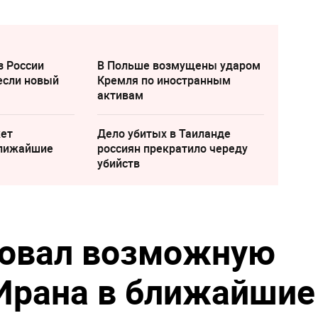
з России
В Польше возмущены ударом
если новый
Кремля по иностранным
активам
жет
Дело убитых в Таиланде
ближайшие
россиян прекратило череду
убийств
ровал возможную
Ирана в ближайшие