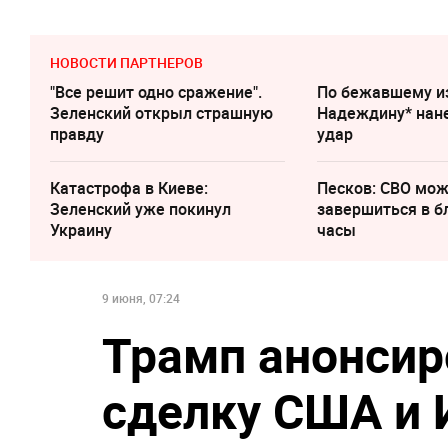
НОВОСТИ ПАРТНЕРОВ
"Все решит одно сражение".
По бежавшему и
Зеленский открыл страшную
Надеждину* нан
правду
удар
Катастрофа в Киеве:
Песков: СВО мо
Зеленский уже покинул
завершиться в 
Украину
часы
9 июня, 07:24
Трамп анонси
сделку США и 