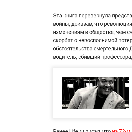
Эта книга перевернула предст
войны, доказав, что революция
изменениям в обществе, чем сч
скорбят о невосполнимой поте
обстоятельства смертельного 
водитель, сбивший профессора,
Ранее Life.ru писал, что
на 72-м