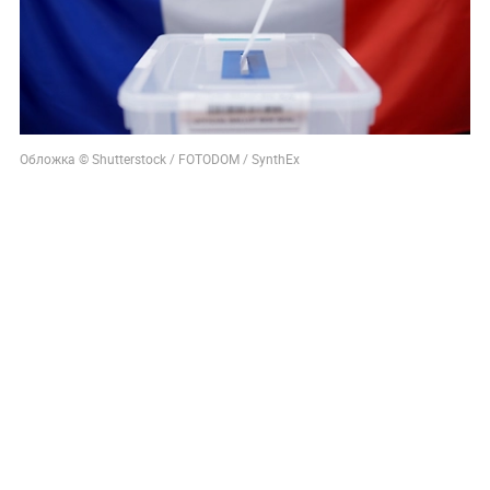
Обложка © Shutterstock / FOTODOM / SynthEx