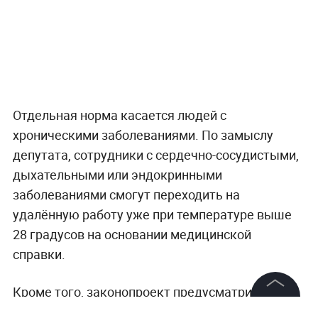
Отдельная норма касается людей с
хроническими заболеваниями. По замыслу
депутата, сотрудники с сердечно-сосудистыми,
дыхательными или эндокринными
заболеваниями смогут переходить на
удалённую работу уже при температуре выше
28 градусов на основании медицинской
справки.
Кроме того, законопроект предусматривает
сохранение заработной платы при временном
©
2026
News Media Holding.