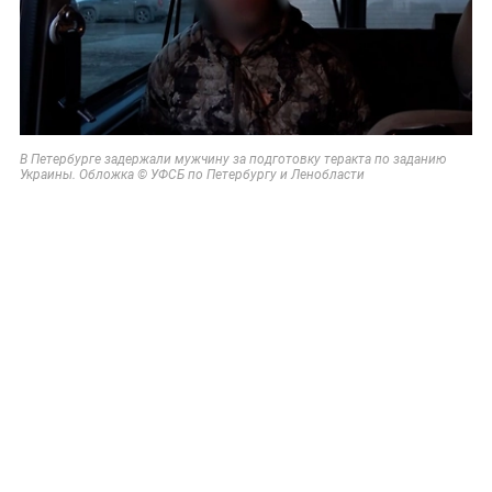
В Петербурге задержали мужчину за подготовку теракта по заданию
Украины. Обложка © УФСБ по Петербургу и Ленобласти