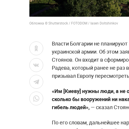
Обложка © Shutterstock / FOTODOM / Iasen Doltshinkov
Власти Болгарии не планируют
украинской армии. Об этом за
Стоянов. Он входит в сформир
Радева, который ранее не раз 
призывал Европу пересмотреть
«Им [Киеву] нужны люди, а не
сколько бы вооружений ни нак
гибель людей»,
— сказал Стоян
По его словам, дальнейшее на