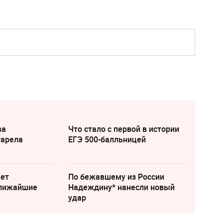
ва
Что стало с первой в истории
тарела
ЕГЭ 500-балльницей
жет
По бежавшему из России
ближайшие
Надеждину* нанесли новый
удар