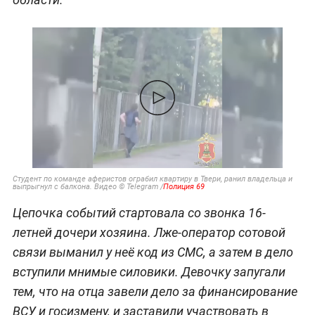
Студент по команде аферистов ограбил квартиру в Твери, ранил владельца и
выпрыгнул с балкона. Видео © Telegram /
Полиция 69
Цепочка событий стартовала со звонка 16-
летней дочери хозяина. Лже-оператор сотовой
связи выманил у неё код из СМС, а затем в дело
вступили мнимые силовики. Девочку запугали
тем, что на отца завели дело за финансирование
ВСУ и госизмену, и заставили участвовать в