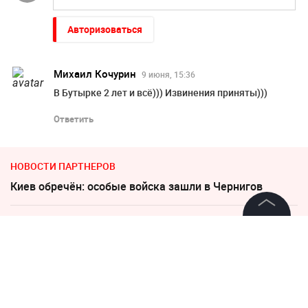
Авторизоваться
Михаил Кочурин
9 июня, 15:36
В Бутырке 2 лет и всё))) Извинения приняты)))
Ответить
НОВОСТИ ПАРТНЕРОВ
Киев обречён: особые войска зашли в Чернигов
Дело убитых в Таиланде россиян прекратило череду
©
2026
News Media Holding.
убийств
Все права защищены
Катастрофа в Киеве: Зеленский уже покинул Украину
Информация
Слуцкий выступил с прощальным заявлением