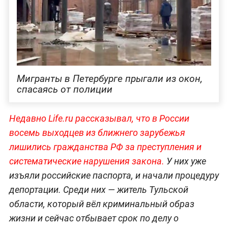
Мигранты в Петербурге прыгали из окон,
спасаясь от полиции
Недавно Life.ru рассказывал, что в России
восемь выходцев из ближнего зарубежья
лишились гражданства РФ за преступления и
систематические нарушения закона.
У них уже
изъяли российские паспорта, и начали процедуру
депортации. Среди них — житель Тульской
области, который вёл криминальный образ
жизни и сейчас отбывает срок по делу о