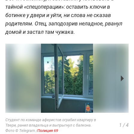
тайной «спецоперации»: оставить ключи в
ботинке у двери и уйти, ни слова не сказав
родителям. Отец, заподозрив неладное, рванул
домой и застал там чужака.
Студент по команде аферистов ограбил квартиру в
1
/
4
Твери, ранил владельца и выпрыгнул с балкона.
Фото © Telegram /
Полиция 69