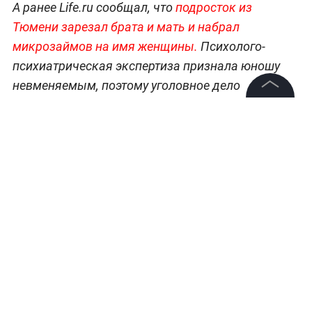
А ранее Life.ru сообщал, что
подросток из
Тюмени зарезал брата и мать и набрал
микрозаймов на имя женщины.
Психолого-
психиатрическая экспертиза признала юношу
невменяемым, поэтому уголовное дело
направлено в суд с ходатайством о
©
2026
News Media Holding.
принудительном лечении.
Все права защищены
Важнейшие новости о ЧП и криминальные
истории —
в разделе «Происшествия» на Life.ru
.
Информация
Контакты
Редакция
Правовая информация
Политика обработки персональных данных
Партнерам