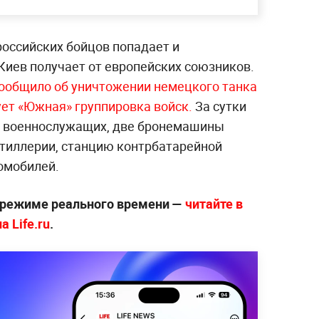
российских бойцов попадает и
Киев получает от европейских союзников.
общило об уничтожении немецкого танка
вует «Южная» группировка войск.
За сутки
5 военнослужащих, две бронемашины
ртиллерии, станцию контрбатарейной
омобилей.
 режиме реального времени —
читайте в
 Life.ru
.