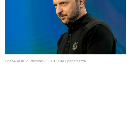
Обложка © Shutterstock / FOTODOM / paparazzza