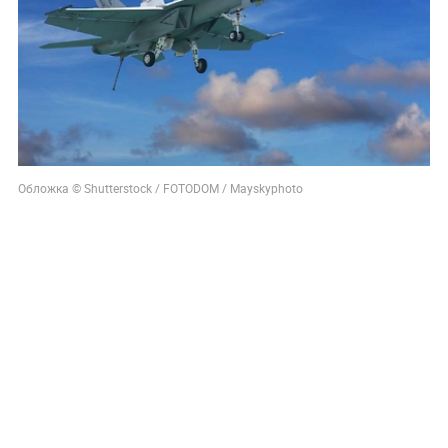
Обложка © Shutterstock / FOTODOM / Mayskyphoto