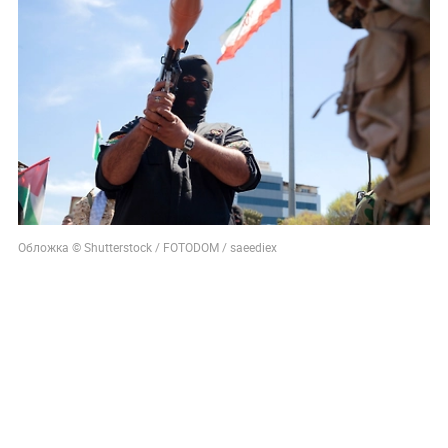
Обложка © Shutterstock / FOTODOM / saeediex