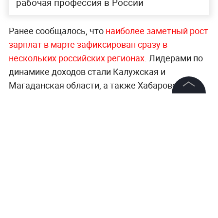
рабочая профессия в России
Ранее сообщалось, что
наиболее заметный рост
зарплат в марте зафиксирован сразу в
нескольких российских регионах.
Лидерами по
динамике доходов стали Калужская и
Магаданская области, а также Хабаровский
край. В число регионов с высокими темпами
©
2026
News Media Holding.
роста также вошли Республика Алтай,
Все права защищены
Краснодарский край, Новгородская и
Московская области.
Информация
Больше новостей о жизни людей и социальных
Контакты
тенденциях —
читайте в разделе «Общество» на
Редакция
Life.ru.
Правовая информация