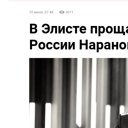
10 июня, 07:48
3011
В Элисте прощ
России Наран