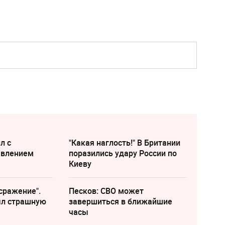
л с
"Какая наглость!" В Британии
явлением
поразились удару России по
Киеву
сражение".
Песков: СВО может
ыл страшную
завершиться в ближайшие
часы