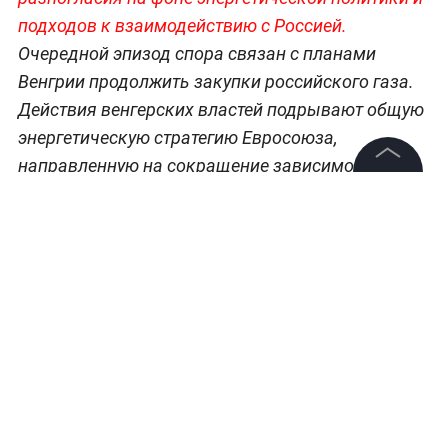
подходов к взаимодействию с Россией.
Очередной эпизод спора связан с планами
Венгрии продолжить закупки российского газа.
Действия венгерских властей подрывают общую
энергетическую стратегию Евросоюза,
направленную на сокращение зависимости от
российских углеводородов.
©
2026
News Media Holding.
Все права защищены
Больше аналитики о конфликтах, союзах и
политических трендах —
в разделе «Мировая
Информация
политика» на Life.ru.
Контакты
Редакция
Правовая информация
Политика обработки персональных данных