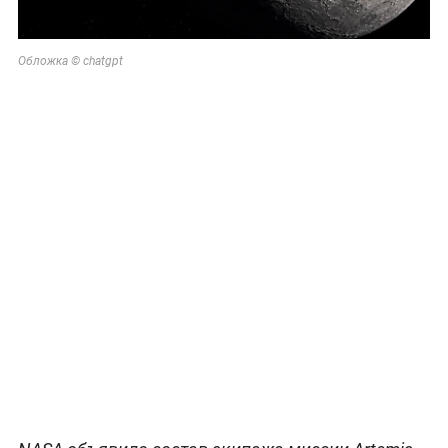
Обложка © chatgpt