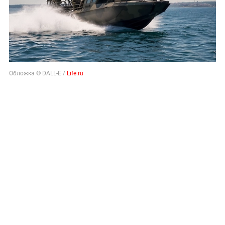
Обложка © DALL-E /
Life.ru