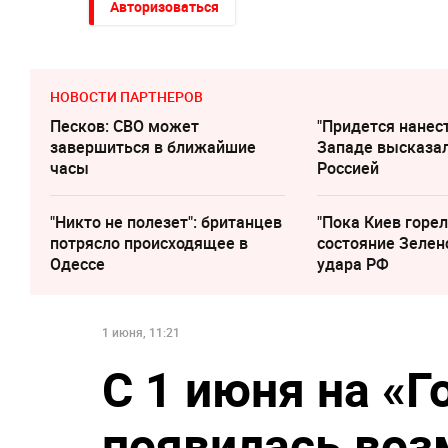
Авторизоваться
НОВОСТИ ПАРТНЕРОВ
Песков: СВО может
"Придется нанест
завершиться в ближайшие
Западе высказал
часы
Россией
"Никто не полезет": британцев
"Пока Киев горел
потрясло происходящее в
состояние Зелен
Одессе
удара РФ
1 июня, 11:21
С 1 июня на «Г
появилась воз