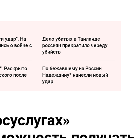
и удар". На
Дело убитых в Таиланде
ись о войне с
россиян прекратило череду
убийств
". Раскрыто
По бежавшему из России
ского после
Надеждину* нанесли новый
удар
осуслугах»
можность получать