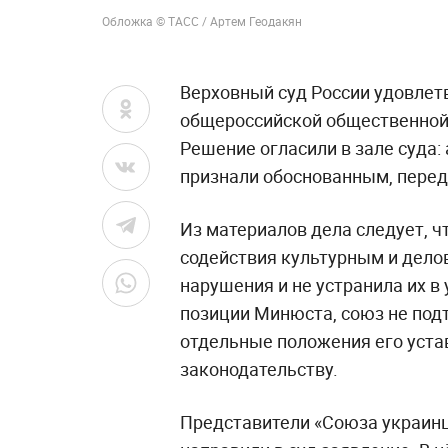
Обложка © ТАСС / Артем Геодакян
Верховный суд России удовлет
общероссийской общественной 
Решение огласили в зале суда
признали обоснованным, перед
Из материалов дела следует, чт
содействия культурным и дело
нарушения и не устранила их в 
позиции Минюста, союз не под
отдельные положения его уста
законодательству.
Представители «Союза украинц