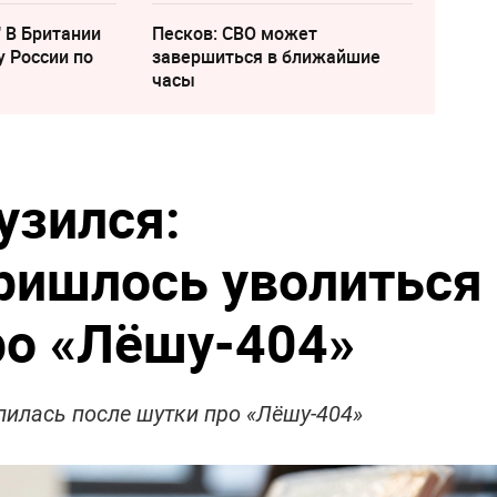
" В Британии
Песков: СВО может
у России по
завершиться в ближайшие
часы
узился:
ришлось уволиться
ро «Лёшу-404»
лилась после шутки про «Лёшу-404»