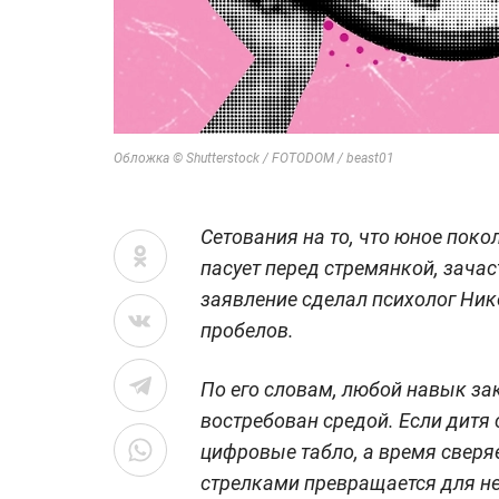
Обложка © Shutterstock / FOTODOM / beast01
Сетования на то, что юное поко
пасует перед стремянкой, зачас
заявление сделал психолог Ник
пробелов.
По его словам, любой навык за
востребован средой. Если дитя
цифровые табло, а время сверяе
стрелками превращается для не