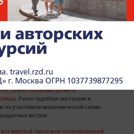
«Схема Долиной» дала
трещину: Москвичка
выиграла суд у
пенсионерки, которая не
съезжала с квартиры
стно, что
исковое заявление Ларисы
поступило на рассмотрение в
толицы
. Ранее судебная инстанция в
ие на участников мошеннической схемы
вадратных метров.
стала жертвой тщательно спланированной