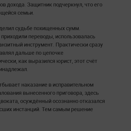
ков дохода. Защитник подчеркнул, что его
щейся семьи.
делил судьбе похищенных сумм.
ю приходили переводы, использовалась
анзитный инструмент. Практически сразу
равлял дальше по цепочке
чески, как выразился юрист, этот счёт
ринадлежал.
тбывает наказание в исправительном
алования вынесенного приговора, здесь
двоката, осуждённый осознанно отказался
ысших инстанций. Тем самым решение