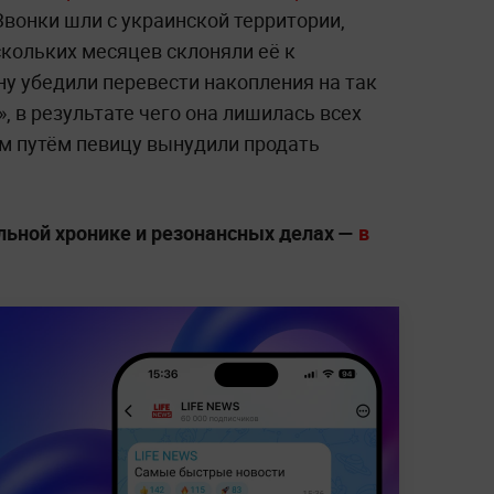
 Звонки шли с украинской территории,
кольких месяцев склоняли её к
у убедили перевести накопления на так
 в результате чего она лишилась всех
м путём певицу вынудили продать
ьной хронике и резонансных делах —
в