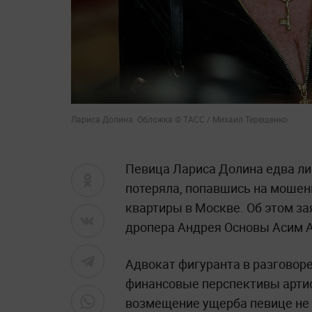
Лариса Долина. Обложка © ТАСС / Михаил Терещенко
Певица Лариса Долина едва ли
потеряла, попавшись на мошен
квартиры в Москве. Об этом з
дропера Андрея Основы Асим 
Адвокат фигуранта в разговор
финансовые перспективы артис
возмещение ущерба певице не 