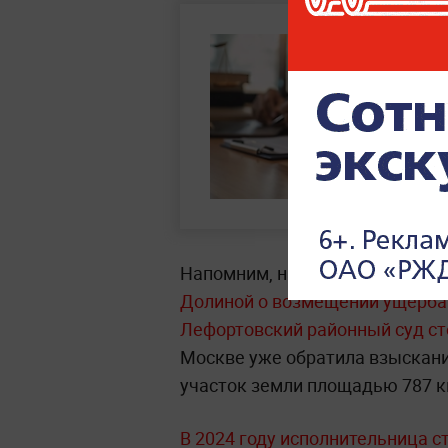
Напомним, накануне стало изве
Долиной о возмещении ущерба 
Лефортовский районный суд с
Москве уже обратила взыскан
участок земли площадью 787 к
В 2024 году исполнительница 