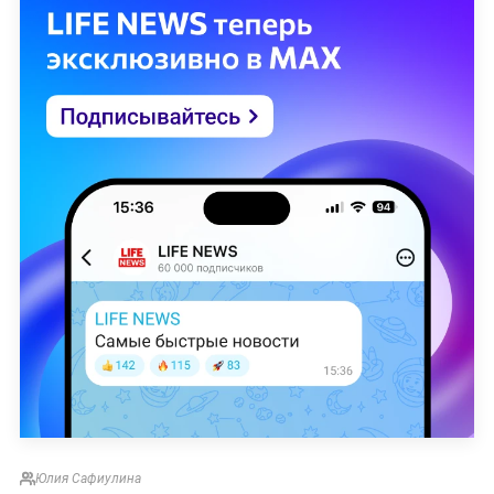
Юлия Сафиулина