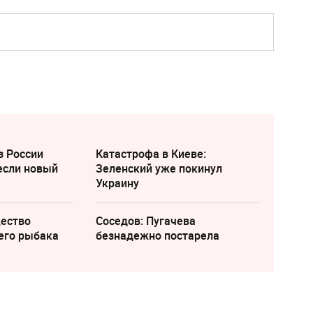
з России
Катастрофа в Киеве:
если новый
Зеленский уже покинул
Украину
щество
Соседов: Пугачева
его рыбака
безнадежно постарела