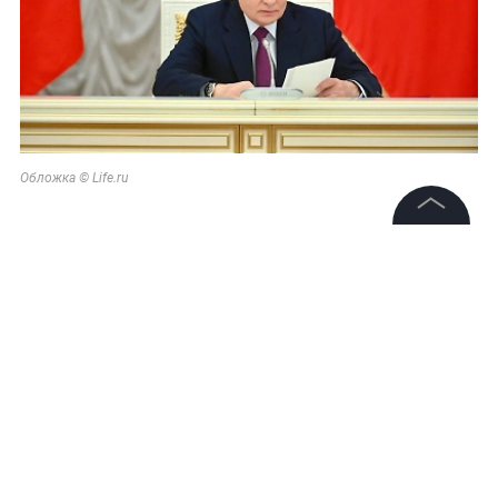
Обложка © Life.ru
©
2026
News Media Holding.
Все права защищены
Информация
Контакты
Редакция
Правовая информация