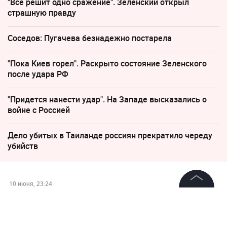
"Все решит одно сражение". Зеленский открыл
страшную правду
Соседов: Пугачева безнадежно постарела
"Пока Киев горел". Раскрыто состояние Зеленского
после удара РФ
"Придется нанести удар". На Западе высказались о
войне с Россией
Дело убитых в Таиланде россиян прекратило череду
убийств
10 июня, 23:24
Не с «лёгким паром»:
©
2026
News Media Holding.
Все права защищены
Терапевт рассказала, как