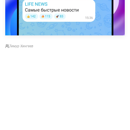
Тимур Хингеев