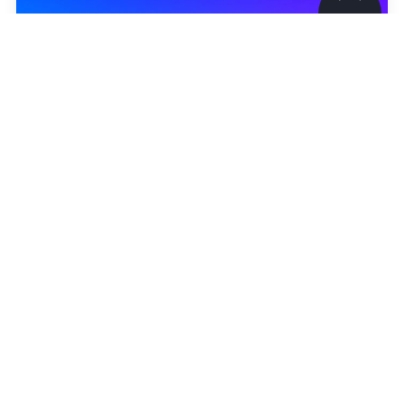
©
2026
News Media Holding.
Все права защищены
Информация
Контакты
Редакция
Правовая информация
Политика обработки персональных данных
Партнерам
RSS
Жанры и форматы
Расследования
Николь Вербер