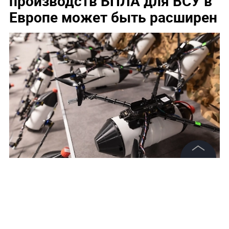
производств БПЛА для ВСУ в
Европе может быть расширен
©
2026
News Media Holding.
Все права защищены
Обложка © Shutterstock / FOTODOM / Drop of Light
Информация