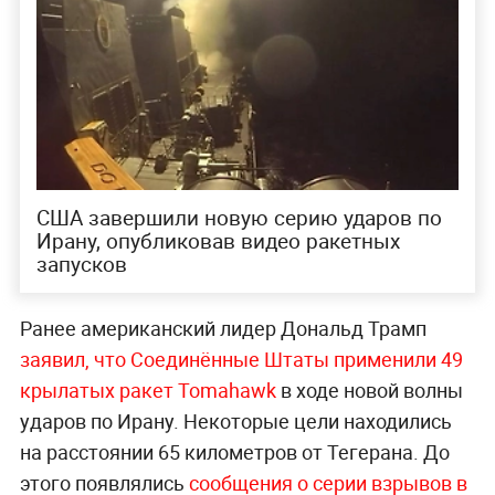
США завершили новую серию ударов по
Ирану, опубликовав видео ракетных
запусков
Ранее американский лидер Дональд Трамп
заявил, что Соединённые Штаты применили 49
крылатых ракет Tomahawk
в ходе новой волны
ударов по Ирану. Некоторые цели находились
на расстоянии 65 километров от Тегерана. До
этого появлялись
сообщения о серии взрывов в