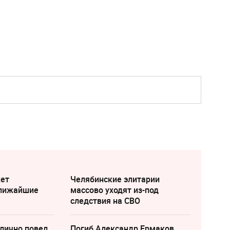
жет
Челябинские элитарии
ближайшие
массово уходят из-под
следствия на СВО
лично повел
Погиб Александр Ермаков