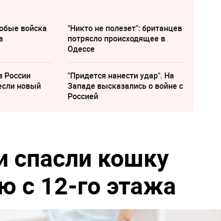
собые войска
"Никто не полезет": британцев
в
потрясло происходящее в
Одессе
з России
"Придется нанести удар". На
если новый
Западе высказались о войне с
Россией
и спасли кошку
ю с 12-го этажа