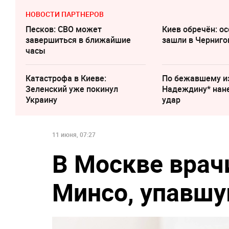
НОВОСТИ ПАРТНЕРОВ
Песков: СВО может
Киев обречён: о
завершиться в ближайшие
зашли в Черниго
часы
Катастрофа в Киеве:
По бежавшему и
Зеленский уже покинул
Надеждину* нан
Украину
удар
11 июня, 07:27
В Москве врач
Минсо, упавшу